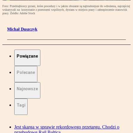
Foto: Przedsiębiorcy pytani, które procedury i w jakim obszarze są najtrudniejsze do wdrożenia, najczęściej
wskazywali na: korzystanie z przestrzeni wspólnych, dystans w miejscu pracy i zabezpieczenie stanowisk
pracy. Źródło: Adobe Stock
Michał Duszczyk
Powiązane
Polecane
Najnowsze
Tagi
Jest skarga w sprawie rekordowego przetargu. Chodzi o
przebudowę Rail Baltica