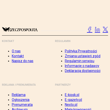
KONTAKT
REGULAMIN
O nas
Polityka Prywatności
Kontakt
Zmiana ustawień zgód
Napisz do nas
Regulamin serwisu
Informacje o nadawcy
Deklaracja dostępności
REKLAMA I PRENUMERATA
PARTNERZY
Reklama
E-kiosk.pl
Ogłoszenia
E-gazety.pl
Prenumerata
Nexto.pl
Archiwum
Mała księgowość