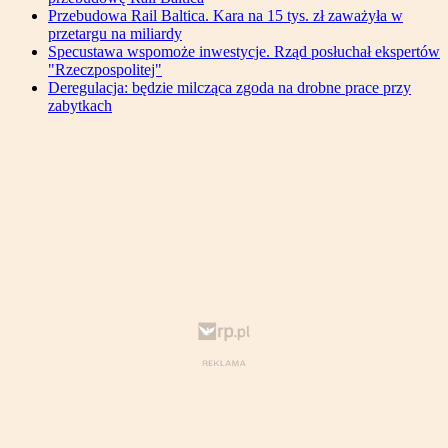
Przebudowa Rail Baltica. Kara na 15 tys. zł zaważyła w
przetargu na miliardy
Specustawa wspomoże inwestycje. Rząd posłuchał ekspertów
"Rzeczpospolitej"
Deregulacja: będzie milcząca zgoda na drobne prace przy
zabytkach