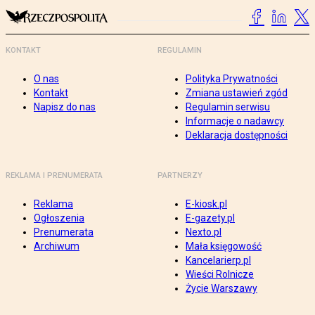
KONTAKT
REGULAMIN
O nas
Polityka Prywatności
Kontakt
Zmiana ustawień zgód
Napisz do nas
Regulamin serwisu
Informacje o nadawcy
Deklaracja dostępności
REKLAMA I PRENUMERATA
PARTNERZY
Reklama
E-kiosk.pl
Ogłoszenia
E-gazety.pl
Prenumerata
Nexto.pl
Archiwum
Mała księgowość
Kancelarierp.pl
Wieści Rolnicze
Życie Warszawy