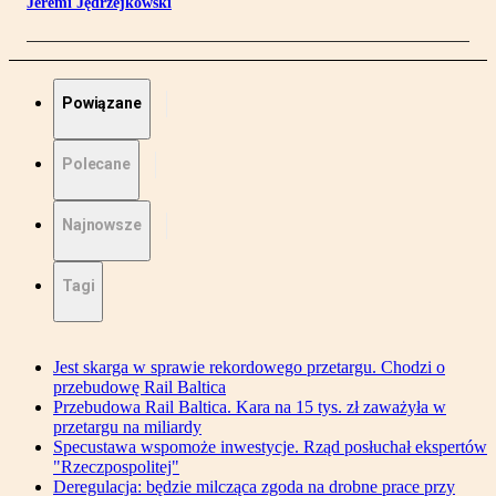
Jeremi Jędrzejkowski
Powiązane
Polecane
Najnowsze
Tagi
Jest skarga w sprawie rekordowego przetargu. Chodzi o
przebudowę Rail Baltica
Przebudowa Rail Baltica. Kara na 15 tys. zł zaważyła w
przetargu na miliardy
Specustawa wspomoże inwestycje. Rząd posłuchał ekspertów
"Rzeczpospolitej"
Deregulacja: będzie milcząca zgoda na drobne prace przy