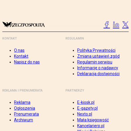
KONTAKT
REGULAMIN
O nas
Polityka Prywatności
Kontakt
Zmiana ustawień zgód
Napisz do nas
Regulamin serwisu
Informacje o nadawcy
Deklaracja dostępności
REKLAMA I PRENUMERATA
PARTNERZY
Reklama
E-kiosk.pl
Ogłoszenia
E-gazety.pl
Prenumerata
Nexto.pl
Archiwum
Mała księgowość
Kancelarierp.pl