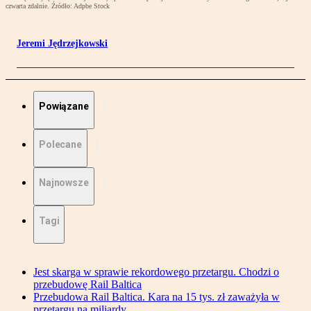
czwarta zdalnie. Źródło: Adpbe Stock
Jeremi Jędrzejkowski
Powiązane
Polecane
Najnowsze
Tagi
Jest skarga w sprawie rekordowego przetargu. Chodzi o
przebudowę Rail Baltica
Przebudowa Rail Baltica. Kara na 15 tys. zł zaważyła w
przetargu na miliardy