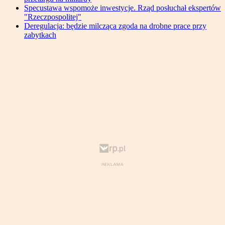
Specustawa wspomoże inwestycje. Rząd posłuchał ekspertów
"Rzeczpospolitej"
Deregulacja: będzie milcząca zgoda na drobne prace przy
zabytkach