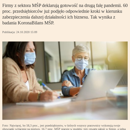
Firmy z sektora MŚP deklarują gotowość na drugą falę pandemii. 60
proc. przedsiębiorców już podjęło odpowiednie kroki w kierunku
zabezpieczenia dalszej działalności ich biznesu. Tak wynika z
badania KoronaBilans MŚP.
Publikacja:
24.10.2020 15:09
Foto: Najwięcej, bo 58,3 proc., jest przedsiębiorstw, w których wszyscy pracownicy wykonują swoje
obowiązki wyłącznie na miejscu. 16,7 proc. MŚP pracuje w modelu: trzy czwarte załogi w firmie, a jedna