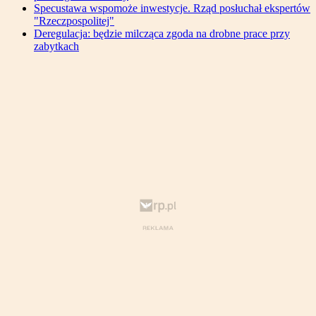
Specustawa wspomoże inwestycje. Rząd posłuchał ekspertów
"Rzeczpospolitej"
Deregulacja: będzie milcząca zgoda na drobne prace przy
zabytkach