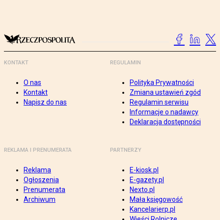
KONTAKT
REGULAMIN
O nas
Polityka Prywatności
Kontakt
Zmiana ustawień zgód
Napisz do nas
Regulamin serwisu
Informacje o nadawcy
Deklaracja dostępności
REKLAMA I PRENUMERATA
PARTNERZY
Reklama
E-kiosk.pl
Ogłoszenia
E-gazety.pl
Prenumerata
Nexto.pl
Archiwum
Mała księgowość
Kancelarierp.pl
Wieści Rolnicze