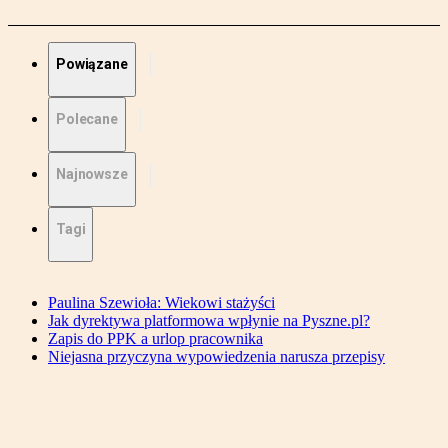
Powiązane
Polecane
Najnowsze
Tagi
Paulina Szewioła: Wiekowi stażyści
Jak dyrektywa platformowa wpłynie na Pyszne.pl?
Zapis do PPK a urlop pracownika
Niejasna przyczyna wypowiedzenia narusza przepisy