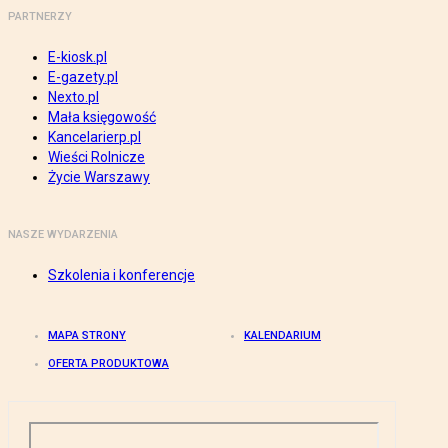
PARTNERZY
E-kiosk.pl
E-gazety.pl
Nexto.pl
Mała księgowość
Kancelarierp.pl
Wieści Rolnicze
Życie Warszawy
NASZE WYDARZENIA
Szkolenia i konferencje
MAPA STRONY
KALENDARIUM
OFERTA PRODUKTOWA