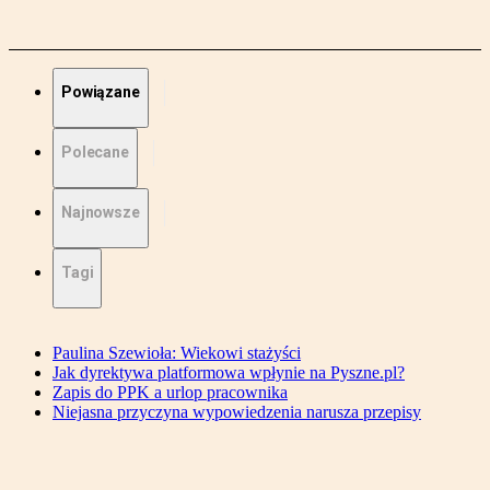
Powiązane
Polecane
Najnowsze
Tagi
Paulina Szewioła: Wiekowi stażyści
Jak dyrektywa platformowa wpłynie na Pyszne.pl?
Zapis do PPK a urlop pracownika
Niejasna przyczyna wypowiedzenia narusza przepisy