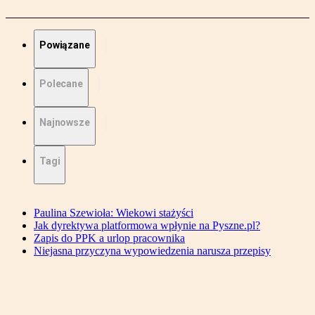
Powiązane
Polecane
Najnowsze
Tagi
Paulina Szewioła: Wiekowi stażyści
Jak dyrektywa platformowa wpłynie na Pyszne.pl?
Zapis do PPK a urlop pracownika
Niejasna przyczyna wypowiedzenia narusza przepisy