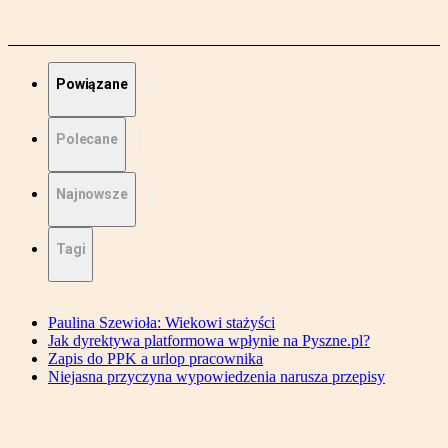
Powiązane
Polecane
Najnowsze
Tagi
Paulina Szewioła: Wiekowi stażyści
Jak dyrektywa platformowa wpłynie na Pyszne.pl?
Zapis do PPK a urlop pracownika
Niejasna przyczyna wypowiedzenia narusza przepisy