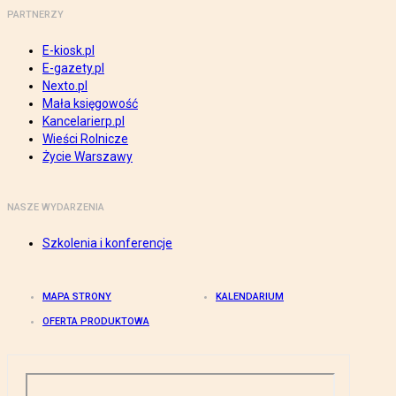
PARTNERZY
E-kiosk.pl
E-gazety.pl
Nexto.pl
Mała księgowość
Kancelarierp.pl
Wieści Rolnicze
Życie Warszawy
NASZE WYDARZENIA
Szkolenia i konferencje
MAPA STRONY
KALENDARIUM
OFERTA PRODUKTOWA