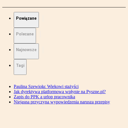
Powiązane
Polecane
Najnowsze
Tagi
Paulina Szewioła: Wiekowi stażyści
Jak dyrektywa platformowa wpłynie na Pyszne.pl?
Zapis do PPK a urlop pracownika
Niejasna przyczyna wypowiedzenia narusza przepisy