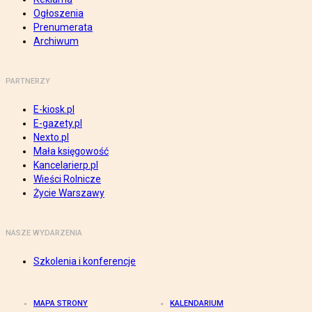
Ogłoszenia
Prenumerata
Archiwum
PARTNERZY
E-kiosk.pl
E-gazety.pl
Nexto.pl
Mała księgowość
Kancelarierp.pl
Wieści Rolnicze
Życie Warszawy
NASZE WYDARZENIA
Szkolenia i konferencje
MAPA STRONY
KALENDARIUM