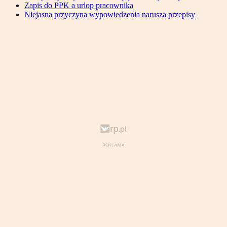
Zapis do PPK a urlop pracownika
Niejasna przyczyna wypowiedzenia narusza przepisy