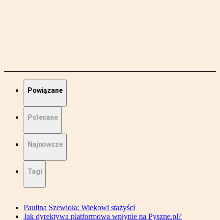
Powiązane
Polecane
Najnowsze
Tagi
Paulina Szewioła: Wiekowi stażyści
Jak dyrektywa platformowa wpłynie na Pyszne.pl?