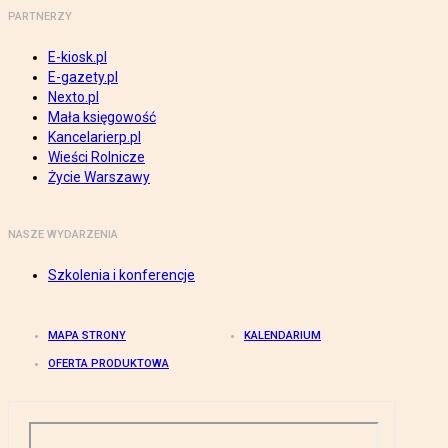
PARTNERZY
E-kiosk.pl
E-gazety.pl
Nexto.pl
Mała księgowość
Kancelarierp.pl
Wieści Rolnicze
Życie Warszawy
NASZE WYDARZENIA
Szkolenia i konferencje
MAPA STRONY
KALENDARIUM
OFERTA PRODUKTOWA