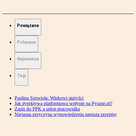
Powiązane
Polecane
Najnowsze
Tagi
Paulina Szewioła: Wiekowi stażyści
Jak dyrektywa platformowa wpłynie na Pyszne.pl?
Zapis do PPK a urlop pracownika
Niejasna przyczyna wypowiedzenia narusza przepisy