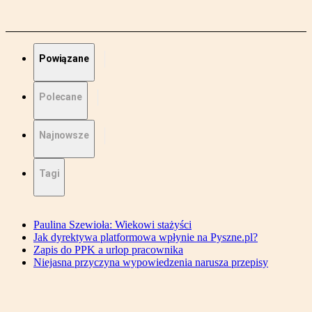
Powiązane
Polecane
Najnowsze
Tagi
Paulina Szewioła: Wiekowi stażyści
Jak dyrektywa platformowa wpłynie na Pyszne.pl?
Zapis do PPK a urlop pracownika
Niejasna przyczyna wypowiedzenia narusza przepisy