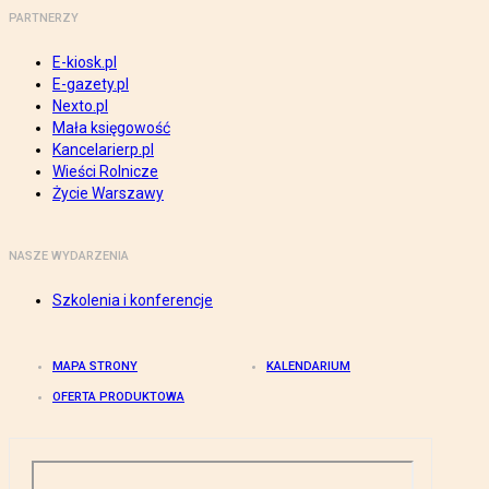
PARTNERZY
E-kiosk.pl
E-gazety.pl
Nexto.pl
Mała księgowość
Kancelarierp.pl
Wieści Rolnicze
Życie Warszawy
NASZE WYDARZENIA
Szkolenia i konferencje
MAPA STRONY
KALENDARIUM
OFERTA PRODUKTOWA