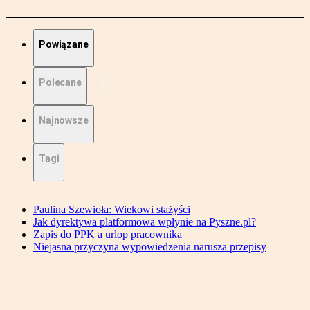
Powiązane
Polecane
Najnowsze
Tagi
Paulina Szewioła: Wiekowi stażyści
Jak dyrektywa platformowa wpłynie na Pyszne.pl?
Zapis do PPK a urlop pracownika
Niejasna przyczyna wypowiedzenia narusza przepisy