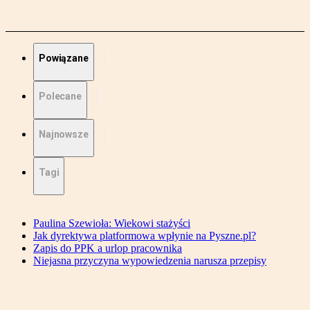
Powiązane
Polecane
Najnowsze
Tagi
Paulina Szewioła: Wiekowi stażyści
Jak dyrektywa platformowa wpłynie na Pyszne.pl?
Zapis do PPK a urlop pracownika
Niejasna przyczyna wypowiedzenia narusza przepisy