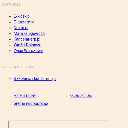
PARTNERZY
E-kiosk.pl
E-gazety.pl
Nexto.pl
Mała księgowość
Kancelarierp.pl
Wieści Rolnicze
Życie Warszawy
NASZE WYDARZENIA
Szkolenia i konferencje
MAPA STRONY
KALENDARIUM
OFERTA PRODUKTOWA