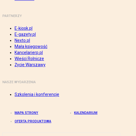
PARTNERZY
E-kiosk.pl
E-gazety.pl
Nexto.pl
Mała księgowość
Kancelarierp.pl
Wieści Rolnicze
Życie Warszawy
NASZE WYDARZENIA
Szkolenia i konferencje
MAPA STRONY
KALENDARIUM
OFERTA PRODUKTOWA