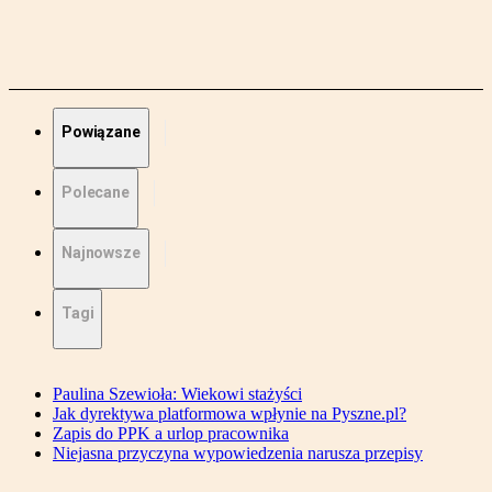
Powiązane
Polecane
Najnowsze
Tagi
Paulina Szewioła: Wiekowi stażyści
Jak dyrektywa platformowa wpłynie na Pyszne.pl?
Zapis do PPK a urlop pracownika
Niejasna przyczyna wypowiedzenia narusza przepisy