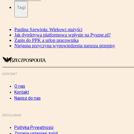
Tagi
Paulina Szewioła: Wiekowi stażyści
Jak dyrektywa platformowa wpłynie na Pyszne.pl?
Zapis do PPK a urlop pracownika
Niejasna przyczyna wypowiedzenia narusza przepisy
KONTAKT
O nas
Kontakt
Napisz do nas
REGULAMIN
Polityka Prywatności
Zmiana ustawień zgód