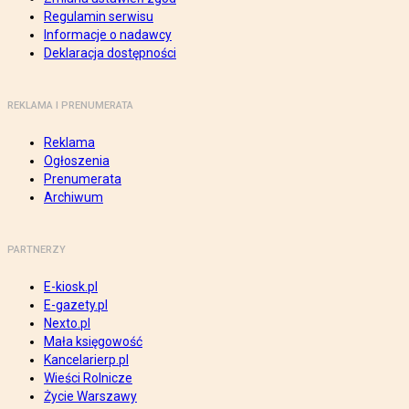
Regulamin serwisu
Informacje o nadawcy
Deklaracja dostępności
REKLAMA I PRENUMERATA
Reklama
Ogłoszenia
Prenumerata
Archiwum
PARTNERZY
E-kiosk.pl
E-gazety.pl
Nexto.pl
Mała księgowość
Kancelarierp.pl
Wieści Rolnicze
Życie Warszawy