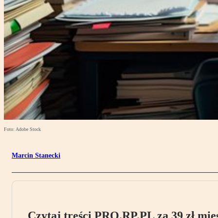
Foto: Adobe Stock
Marcin Stanecki
Czytaj treści PRO.RP.PL za 39 zł mies