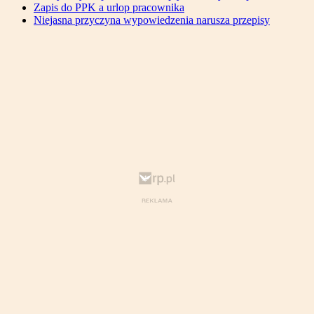
Zapis do PPK a urlop pracownika
Niejasna przyczyna wypowiedzenia narusza przepisy