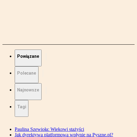
Powiązane
Polecane
Najnowsze
Tagi
Paulina Szewioła: Wiekowi stażyści
Jak dyrektywa platformowa wpłynie na Pyszne.pl?