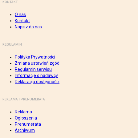
KONTAKT
O nas
Kontakt
Napisz do nas
REGULAMIN
Polityka Prywatności
Zmiana ustawień zgód
Regulamin serwisu
Informacje o nadawcy
Deklaracja dostępności
REKLAMA I PRENUMERATA
Reklama
Ogłoszenia
Prenumerata
Archiwum