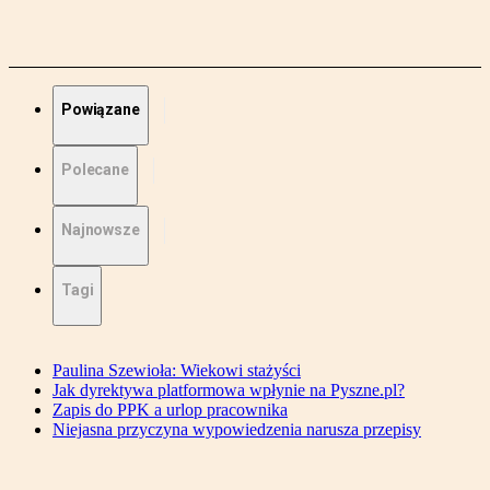
Powiązane
Polecane
Najnowsze
Tagi
Paulina Szewioła: Wiekowi stażyści
Jak dyrektywa platformowa wpłynie na Pyszne.pl?
Zapis do PPK a urlop pracownika
Niejasna przyczyna wypowiedzenia narusza przepisy