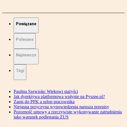
Powiązane
Polecane
Najnowsze
Tagi
Paulina Szewioła: Wiekowi stażyści
Jak dyrektywa platformowa wpłynie na Pyszne.pl?
Zapis do PPK a urlop pracownika
Niejasna przyczyna wypowiedzenia narusza przepisy
Pozorność umowy a rzeczywiste wykonywanie zatrudnienia
jako warunek podlegania ZUS