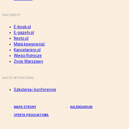
PARTNERZY
E-kiosk.pl
E-gazety.pl
Nexto.pl
Mała księgowość
Kancelarierp.pl
Wieści Rolnicze
Życie Warszawy
NASZE WYDARZENIA
Szkolenia i konferencje
MAPA STRONY
KALENDARIUM
OFERTA PRODUKTOWA