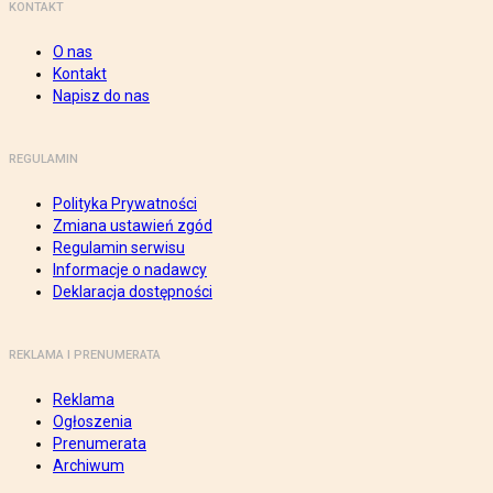
KONTAKT
O nas
Kontakt
Napisz do nas
REGULAMIN
Polityka Prywatności
Zmiana ustawień zgód
Regulamin serwisu
Informacje o nadawcy
Deklaracja dostępności
REKLAMA I PRENUMERATA
Reklama
Ogłoszenia
Prenumerata
Archiwum