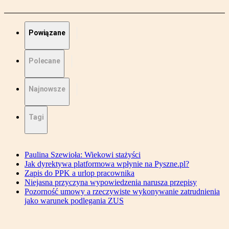
Powiązane
Polecane
Najnowsze
Tagi
Paulina Szewioła: Wiekowi stażyści
Jak dyrektywa platformowa wpłynie na Pyszne.pl?
Zapis do PPK a urlop pracownika
Niejasna przyczyna wypowiedzenia narusza przepisy
Pozorność umowy a rzeczywiste wykonywanie zatrudnienia
jako warunek podlegania ZUS