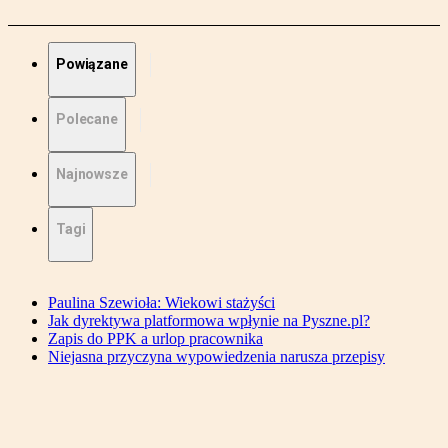
Powiązane
Polecane
Najnowsze
Tagi
Paulina Szewioła: Wiekowi stażyści
Jak dyrektywa platformowa wpłynie na Pyszne.pl?
Zapis do PPK a urlop pracownika
Niejasna przyczyna wypowiedzenia narusza przepisy