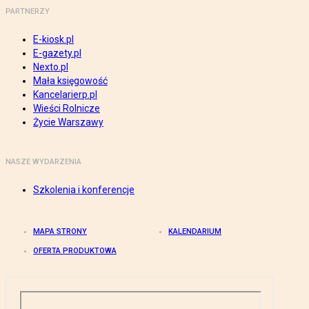
PARTNERZY
E-kiosk.pl
E-gazety.pl
Nexto.pl
Mała księgowość
Kancelarierp.pl
Wieści Rolnicze
Życie Warszawy
NASZE WYDARZENIA
Szkolenia i konferencje
MAPA STRONY
KALENDARIUM
OFERTA PRODUKTOWA