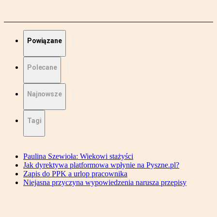
Powiązane
Polecane
Najnowsze
Tagi
Paulina Szewioła: Wiekowi stażyści
Jak dyrektywa platformowa wpłynie na Pyszne.pl?
Zapis do PPK a urlop pracownika
Niejasna przyczyna wypowiedzenia narusza przepisy