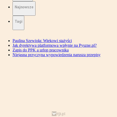
Najnowsze
Tagi
Paulina Szewioła: Wiekowi stażyści
Jak dyrektywa platformowa wpłynie na Pyszne.pl?
Zapis do PPK a urlop pracownika
Niejasna przyczyna wypowiedzenia narusza przepisy