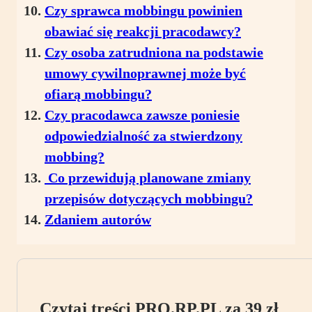
Czy sprawca mobbingu powinien
obawiać się reakcji pracodawcy?
Czy osoba zatrudniona na podstawie
umowy cywilnoprawnej może być
ofiarą mobbingu?
Czy pracodawca zawsze poniesie
odpowiedzialność za stwierdzony
mobbing?
Co przewidują planowane zmiany
przepisów dotyczących mobbingu?
Zdaniem autorów
Czytaj treści PRO.RP.PL za 39 zł