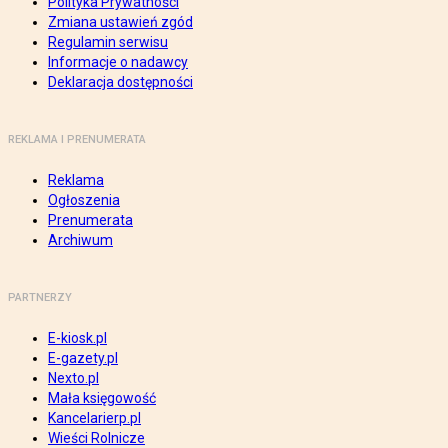
Polityka Prywatności
Zmiana ustawień zgód
Regulamin serwisu
Informacje o nadawcy
Deklaracja dostępności
REKLAMA I PRENUMERATA
Reklama
Ogłoszenia
Prenumerata
Archiwum
PARTNERZY
E-kiosk.pl
E-gazety.pl
Nexto.pl
Mała księgowość
Kancelarierp.pl
Wieści Rolnicze