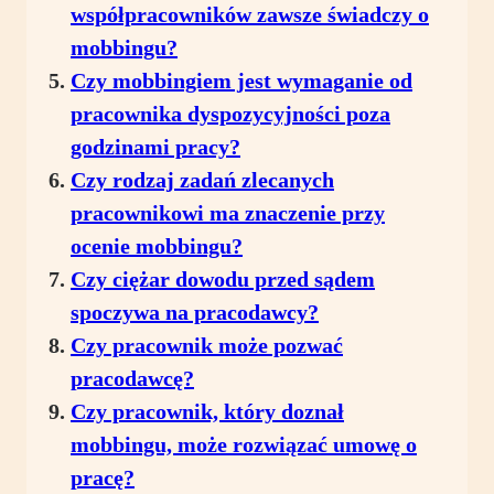
współpracowników zawsze świadczy o
mobbingu?
Czy mobbingiem jest wymaganie od
pracownika dyspozycyjności poza
godzinami pracy?
Czy rodzaj zadań zlecanych
pracownikowi ma znaczenie przy
ocenie mobbingu?
Czy ciężar dowodu przed sądem
spoczywa na pracodawcy?
Czy pracownik może pozwać
pracodawcę?
Czy pracownik, który doznał
mobbingu, może rozwiązać umowę o
pracę?