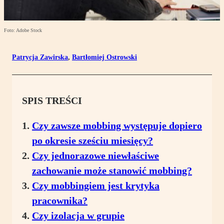
Foto: Adobe Stock
Patrycja Zawirska
,
Bartłomiej Ostrowski
SPIS TREŚCI
Czy zawsze mobbing występuje dopiero
po okresie sześciu miesięcy?
Czy jednorazowe niewłaściwe
zachowanie może stanowić mobbing?
Czy mobbingiem jest krytyka
pracownika?
Czy izolacja w grupie