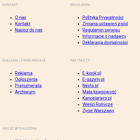
KONTAKT
REGULAMIN
O nas
Polityka Prywatności
Kontakt
Zmiana ustawień zgód
Napisz do nas
Regulamin serwisu
Informacje o nadawcy
Deklaracja dostępności
REKLAMA I PRENUMERATA
PARTNERZY
Reklama
E-kiosk.pl
Ogłoszenia
E-gazety.pl
Prenumerata
Nexto.pl
Archiwum
Mała księgowość
Kancelarierp.pl
Wieści Rolnicze
Życie Warszawy
NASZE WYDARZENIA