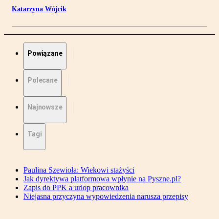
Katarzyna Wójcik
Powiązane
Polecane
Najnowsze
Tagi
Paulina Szewioła: Wiekowi stażyści
Jak dyrektywa platformowa wpłynie na Pyszne.pl?
Zapis do PPK a urlop pracownika
Niejasna przyczyna wypowiedzenia narusza przepisy