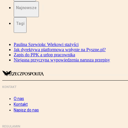
Najnowsze
Tagi
Paulina Szewioła: Wiekowi stażyści
Jak dyrektywa platformowa wpłynie na Pyszne.pl?
Zapis do PPK a urlop pracownika
Niejasna przyczyna wypowiedzenia narusza przepisy
KONTAKT
O nas
Kontakt
Napisz do nas
REGULAMIN