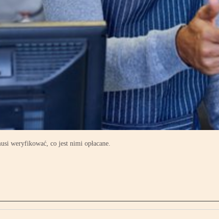
usi weryfikować, co jest nimi opłacane.