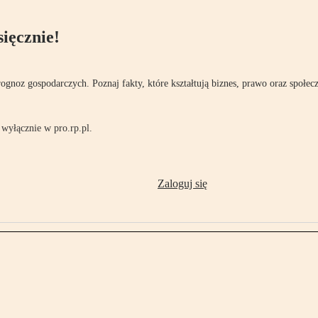
ięcznie!
rognoz gospodarczych. Poznaj fakty, które kształtują biznes, prawo oraz społec
wyłącznie w pro.rp.pl.
Zaloguj się