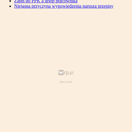
Zapis do PPK a urlop pracownika
Niejasna przyczyna wypowiedzenia narusza przepisy