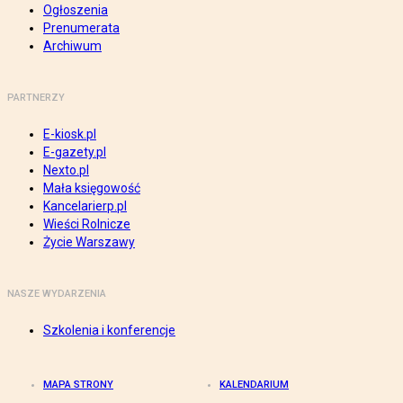
Ogłoszenia
Prenumerata
Archiwum
PARTNERZY
E-kiosk.pl
E-gazety.pl
Nexto.pl
Mała księgowość
Kancelarierp.pl
Wieści Rolnicze
Życie Warszawy
NASZE WYDARZENIA
Szkolenia i konferencje
MAPA STRONY
KALENDARIUM