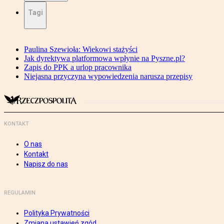
Tagi
Paulina Szewioła: Wiekowi stażyści
Jak dyrektywa platformowa wpłynie na Pyszne.pl?
Zapis do PPK a urlop pracownika
Niejasna przyczyna wypowiedzenia narusza przepisy
KONTAKT
O nas
Kontakt
Napisz do nas
REGULAMIN
Polityka Prywatności
Zmiana ustawień zgód