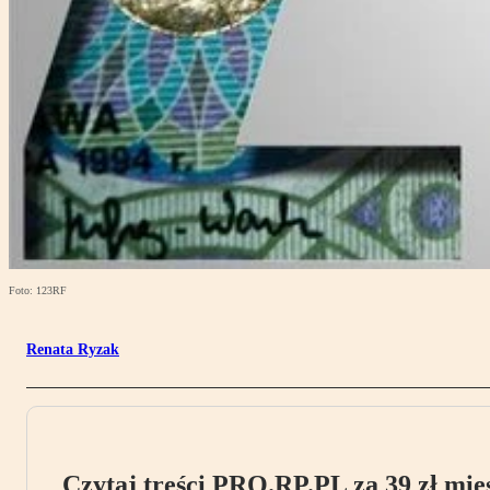
Foto: 123RF
Renata Ryzak
Czytaj treści PRO.RP.PL za 39 zł mies