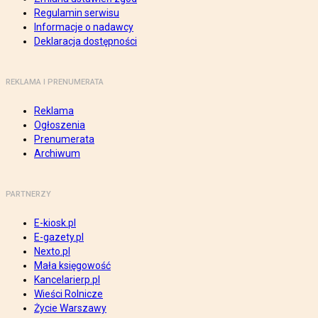
Regulamin serwisu
Informacje o nadawcy
Deklaracja dostępności
REKLAMA I PRENUMERATA
Reklama
Ogłoszenia
Prenumerata
Archiwum
PARTNERZY
E-kiosk.pl
E-gazety.pl
Nexto.pl
Mała księgowość
Kancelarierp.pl
Wieści Rolnicze
Życie Warszawy