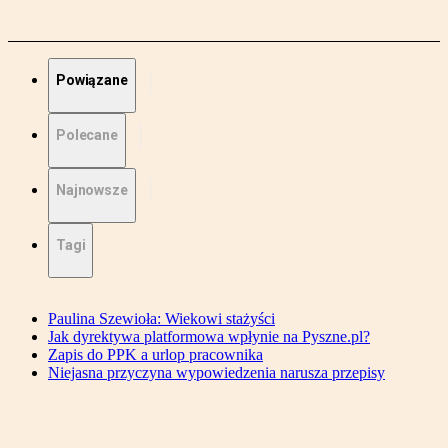
Powiązane
Polecane
Najnowsze
Tagi
Paulina Szewioła: Wiekowi stażyści
Jak dyrektywa platformowa wpłynie na Pyszne.pl?
Zapis do PPK a urlop pracownika
Niejasna przyczyna wypowiedzenia narusza przepisy