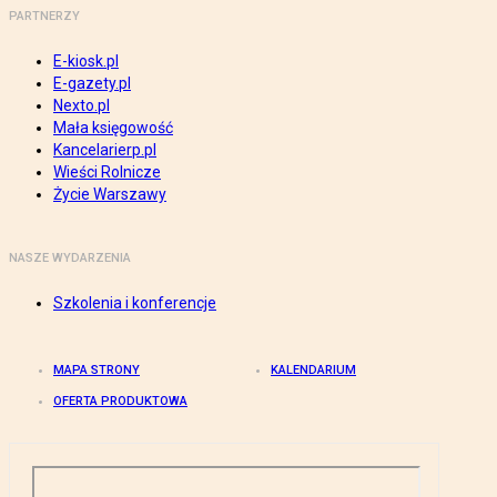
PARTNERZY
E-kiosk.pl
E-gazety.pl
Nexto.pl
Mała księgowość
Kancelarierp.pl
Wieści Rolnicze
Życie Warszawy
NASZE WYDARZENIA
Szkolenia i konferencje
MAPA STRONY
KALENDARIUM
OFERTA PRODUKTOWA