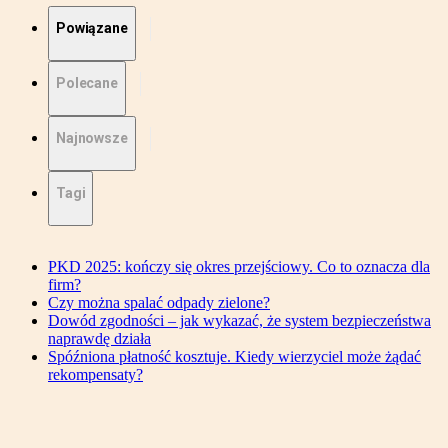
Powiązane
Polecane
Najnowsze
Tagi
PKD 2025: kończy się okres przejściowy. Co to oznacza dla
firm?
Czy można spalać odpady zielone?
Dowód zgodności – jak wykazać, że system bezpieczeństwa
naprawdę działa
Spóźniona płatność kosztuje. Kiedy wierzyciel może żądać
rekompensaty?