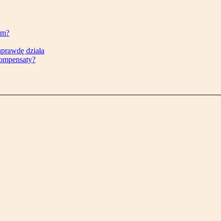
rm?
aprawdę działa
kompensaty?