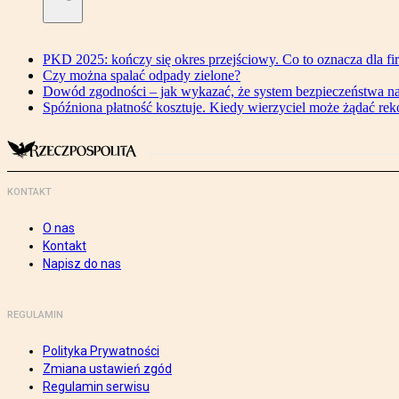
PKD 2025: kończy się okres przejściowy. Co to oznacza dla fi
Czy można spalać odpady zielone?
Dowód zgodności – jak wykazać, że system bezpieczeństwa n
Spóźniona płatność kosztuje. Kiedy wierzyciel może żądać re
KONTAKT
O nas
Kontakt
Napisz do nas
REGULAMIN
Polityka Prywatności
Zmiana ustawień zgód
Regulamin serwisu