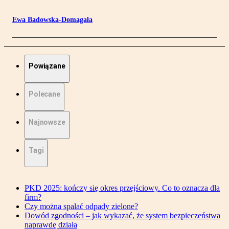
Ewa Badowska-Domagała
Powiązane
Polecane
Najnowsze
Tagi
PKD 2025: kończy się okres przejściowy. Co to oznacza dla
firm?
Czy można spalać odpady zielone?
Dowód zgodności – jak wykazać, że system bezpieczeństwa
naprawdę działa