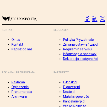
KONTAKT
REGULAMIN
O nas
Polityka Prywatności
Kontakt
Zmiana ustawień zgód
Napisz do nas
Regulamin serwisu
Informacje o nadawcy
Deklaracja dostępności
REKLAMA I PRENUMERATA
PARTNERZY
Reklama
E-kiosk.pl
Ogłoszenia
E-gazety.pl
Prenumerata
Nexto.pl
Archiwum
Mała księgowość
Kancelarierp.pl
Wieści Rolnicze