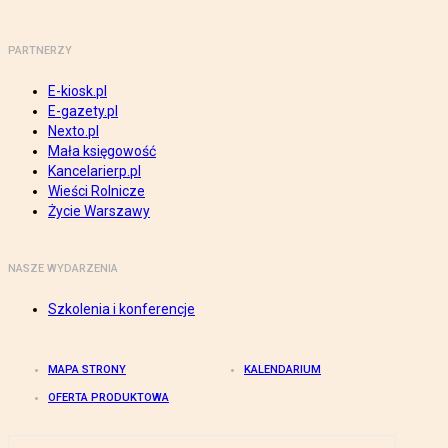
PARTNERZY
E-kiosk.pl
E-gazety.pl
Nexto.pl
Mała księgowość
Kancelarierp.pl
Wieści Rolnicze
Życie Warszawy
NASZE WYDARZENIA
Szkolenia i konferencje
MAPA STRONY
KALENDARIUM
OFERTA PRODUKTOWA