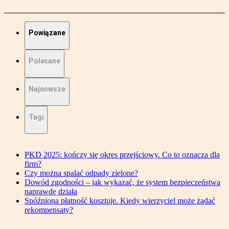
Powiązane
Polecane
Najnowsze
Tagi
PKD 2025: kończy się okres przejściowy. Co to oznacza dla
firm?
Czy można spalać odpady zielone?
Dowód zgodności – jak wykazać, że system bezpieczeństwa
naprawdę działa
Spóźniona płatność kosztuje. Kiedy wierzyciel może żądać
rekompensaty?