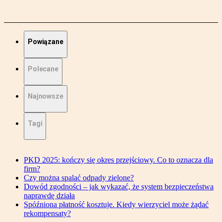
Powiązane
Polecane
Najnowsze
Tagi
PKD 2025: kończy się okres przejściowy. Co to oznacza dla
firm?
Czy można spalać odpady zielone?
Dowód zgodności – jak wykazać, że system bezpieczeństwa
naprawdę działa
Spóźniona płatność kosztuje. Kiedy wierzyciel może żądać
rekompensaty?