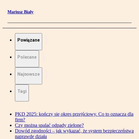
Mariusz Biały
Powiązane
Polecane
Najnowsze
Tagi
PKD 2025: kończy się okres przejściowy. Co to oznacza dla
firm?
Czy można spalać odpady zielone?
Dowód zgodności – jak wykazać, że system bezpieczeństwa
naprawdę działa