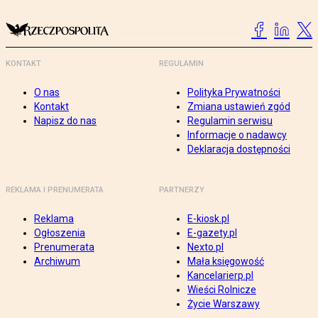
KONTAKT
REGULAMIN
O nas
Polityka Prywatności
Kontakt
Zmiana ustawień zgód
Napisz do nas
Regulamin serwisu
Informacje o nadawcy
Deklaracja dostępności
REKLAMA I PRENUMERATA
PARTNERZY
Reklama
E-kiosk.pl
Ogłoszenia
E-gazety.pl
Prenumerata
Nexto.pl
Archiwum
Mała księgowość
Kancelarierp.pl
Wieści Rolnicze
Życie Warszawy