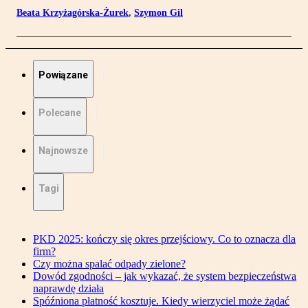
Beata Krzyżagórska-Żurek
,
Szymon Gil
Powiązane
Polecane
Najnowsze
Tagi
PKD 2025: kończy się okres przejściowy. Co to oznacza dla
firm?
Czy można spalać odpady zielone?
Dowód zgodności – jak wykazać, że system bezpieczeństwa
naprawdę działa
Spóźniona płatność kosztuje. Kiedy wierzyciel może żądać