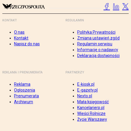
KONTAKT
REGULAMIN
O nas
Polityka Prywatności
Kontakt
Zmiana ustawień zgód
Napisz do nas
Regulamin serwisu
Informacje o nadawcy
Deklaracja dostępności
REKLAMA I PRENUMERATA
PARTNERZY
Reklama
E-kiosk.pl
Ogłoszenia
E-gazety.pl
Prenumerata
Nexto.pl
Archiwum
Mała księgowość
Kancelarierp.pl
Wieści Rolnicze
Życie Warszawy