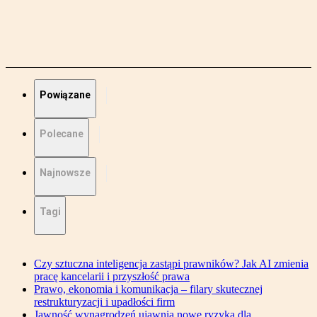
Powiązane
Polecane
Najnowsze
Tagi
Czy sztuczna inteligencja zastąpi prawników? Jak AI zmienia
pracę kancelarii i przyszłość prawa
Prawo, ekonomia i komunikacja – filary skutecznej
restrukturyzacji i upadłości firm
Jawność wynagrodzeń ujawnia nowe ryzyka dla