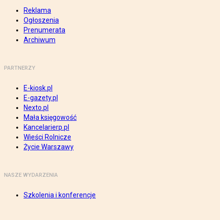
Reklama
Ogłoszenia
Prenumerata
Archiwum
PARTNERZY
E-kiosk.pl
E-gazety.pl
Nexto.pl
Mała księgowość
Kancelarierp.pl
Wieści Rolnicze
Życie Warszawy
NASZE WYDARZENIA
Szkolenia i konferencje