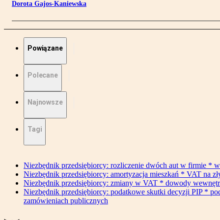
Dorota Gajos-Kaniewska
Powiązane
Polecane
Najnowsze
Tagi
Niezbędnik przedsiębiorcy: rozliczenie dwóch aut w firmie * w
Niezbędnik przedsiębiorcy: amortyzacja mieszkań * VAT na z
Niezbędnik przedsiębiorcy: zmiany w VAT * dowody wewnętrzne 
Niezbędnik przedsiębiorcy: podatkowe skutki decyzji PIP * po
zamówieniach publicznych