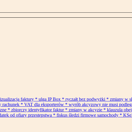
izualizacja faktury * ulga IP Box * ryczałt bez podwyżki * zmiany w 
ły rachunek * VAT dla eksporterów * wyrób akcyzowy nie musi podle
* zbiorczy identyfikator faktur * zmiany w akcyzie * klauzula obejś
datek od ofiary przestępstwa * fiskus śledzi firmowe samochody * KSe