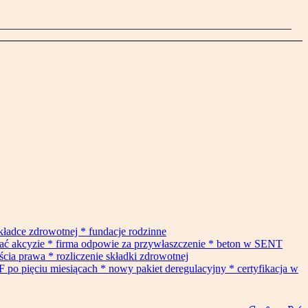
składce zdrowotnej * fundacje rodzinne
gać akcyzie * firma odpowie za przywłaszczenie * beton w SENT
cia prawa * rozliczenie składki zdrowotnej
F po pięciu miesiącach * nowy pakiet deregulacyjny * certyfikacja w