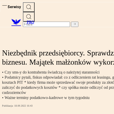
Serwisy
PRO
Niezbędnik przedsiębiorcy. Sprawdz
biznesu. Majątek małżonków wykorz
• Czy sms-y do kontrahenta świadczą o należytej staranności
• Podatnicy pytali, fiskus odpowiadał: co z odliczeniem rat leasingu,
kosztach PIT * kiedy firma może sprzedawać swoje produkty za złotó
zaliczyć do podatkowych kosztów * czy spółka może odliczyć od prz
cudzoziemców
• Ważne terminy podatkowo-kadrowe w tym tygodniu
Publikacja:
18.09.2022 16:43