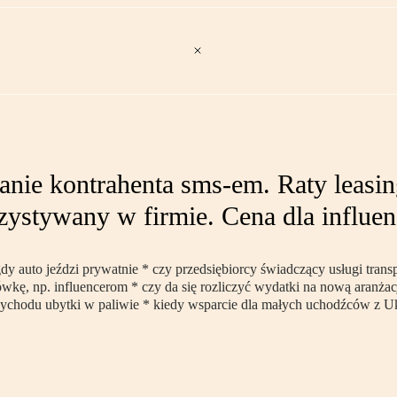
anie kontrahenta sms-em. Raty leasin
ystywany w firmie. Cena dla influen
 gdy auto jeździ prywatnie * czy przedsiębiorcy świadczący usługi trans
wkę, np. influencerom * czy da się rozliczyć wydatki na nową aranża
ychodu ubytki w paliwie * kiedy wsparcie dla małych uchodźców z Ukr