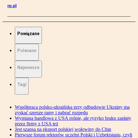
rp.pl
Powiązane
Polecane
Najnowsze
Tagi
Współpraca polsko-ukraińska przy odbudowie Ukrainy ma
zyskać szersze ramy i nabrać rozpędu
Wymiana handlowa z USA rośnie, ale ryzyko braku zapłaty
przez firmy z USA też
Jest szansa na eksport polskiej wołowiny do Chin
Pierwsze forum rektorów uczelni Polski i Uzbekistanu, czyli