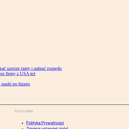
ać szersze ramy i nabrać rozpędu
zez firmy z USA też
d nauki po biznes
REGULAMIN
Polityka Prywatności
Zmiana ustawień zgód