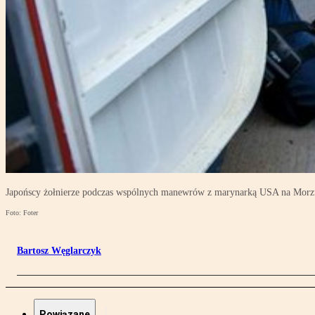
Japońscy żołnierze podczas wspólnych manewrów z marynarką USA na Morzu
Foto: Foter
Bartosz Węglarczyk
Powiązane