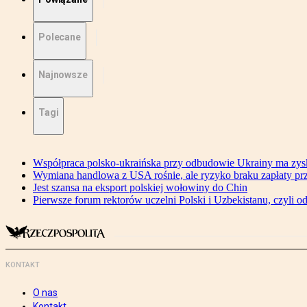
Polecane
Najnowsze
Tagi
Współpraca polsko-ukraińska przy odbudowie Ukrainy ma zysk
Wymiana handlowa z USA rośnie, ale ryzyko braku zapłaty pr
Jest szansa na eksport polskiej wołowiny do Chin
Pierwsze forum rektorów uczelni Polski i Uzbekistanu, czyli o
KONTAKT
O nas
Kontakt