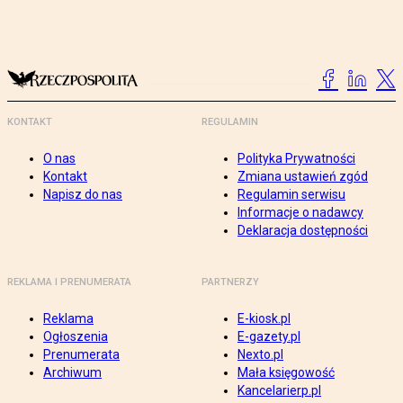
KONTAKT
REGULAMIN
O nas
Polityka Prywatności
Kontakt
Zmiana ustawień zgód
Napisz do nas
Regulamin serwisu
Informacje o nadawcy
Deklaracja dostępności
REKLAMA I PRENUMERATA
PARTNERZY
Reklama
E-kiosk.pl
Ogłoszenia
E-gazety.pl
Prenumerata
Nexto.pl
Archiwum
Mała księgowość
Kancelarierp.pl