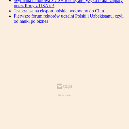
Wymiana handlowa z USA rośnie, ale ryzyko braku zapłaty
przez firmy z USA też
Jest szansa na eksport polskiej wołowiny do Chin
Pierwsze forum rektorów uczelni Polski i Uzbekistanu, czyli
od nauki po biznes