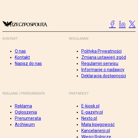
KONTAKT
REGULAMIN
O nas
Polityka Prywatności
Kontakt
Zmiana ustawień zgód
Napisz do nas
Regulamin serwisu
Informacje o nadawcy
Deklaracja dostępności
REKLAMA I PRENUMERATA
PARTNERZY
Reklama
E-kiosk.pl
Ogłoszenia
E-gazety.pl
Prenumerata
Nexto.pl
Archiwum
Mała księgowość
Kancelarierp.pl
Wieści Rolnicze