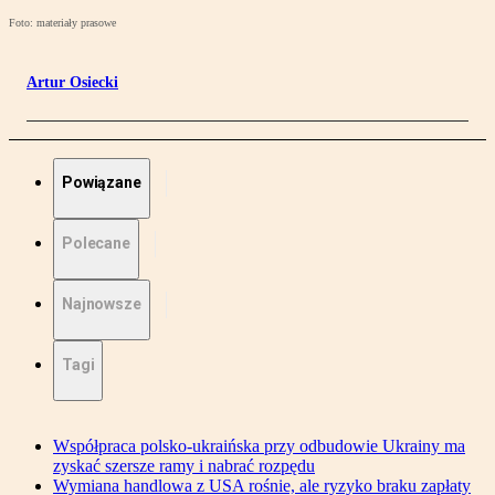
Foto: materiały prasowe
Artur Osiecki
Powiązane
Polecane
Najnowsze
Tagi
Współpraca polsko-ukraińska przy odbudowie Ukrainy ma
zyskać szersze ramy i nabrać rozpędu
Wymiana handlowa z USA rośnie, ale ryzyko braku zapłaty