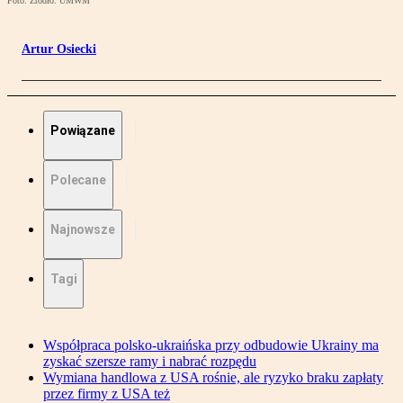
Foto: Źródło: UMWM
Artur Osiecki
Powiązane
Polecane
Najnowsze
Tagi
Współpraca polsko-ukraińska przy odbudowie Ukrainy ma
zyskać szersze ramy i nabrać rozpędu
Wymiana handlowa z USA rośnie, ale ryzyko braku zapłaty
przez firmy z USA też