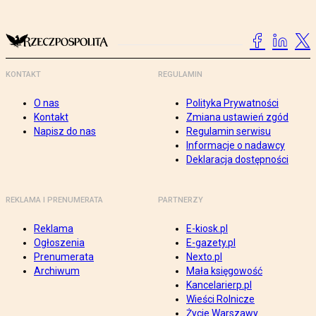
KONTAKT
REGULAMIN
O nas
Polityka Prywatności
Kontakt
Zmiana ustawień zgód
Napisz do nas
Regulamin serwisu
Informacje o nadawcy
Deklaracja dostępności
REKLAMA I PRENUMERATA
PARTNERZY
Reklama
E-kiosk.pl
Ogłoszenia
E-gazety.pl
Prenumerata
Nexto.pl
Archiwum
Mała księgowość
Kancelarierp.pl
Wieści Rolnicze
Życie Warszawy