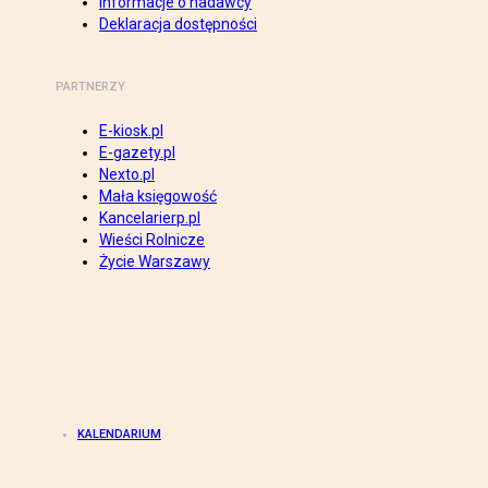
Informacje o nadawcy
Deklaracja dostępności
PARTNERZY
E-kiosk.pl
E-gazety.pl
Nexto.pl
Mała księgowość
Kancelarierp.pl
Wieści Rolnicze
Życie Warszawy
KALENDARIUM