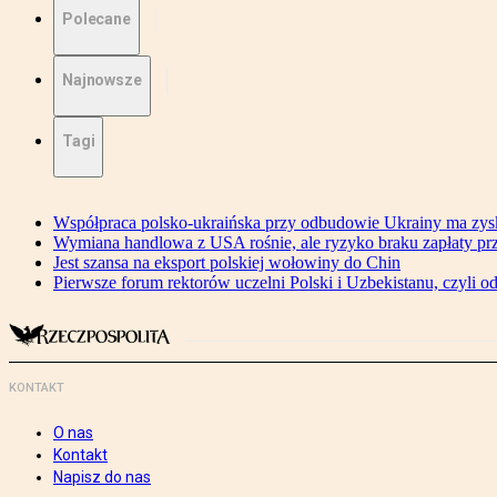
Polecane
Najnowsze
Tagi
Współpraca polsko-ukraińska przy odbudowie Ukrainy ma zysk
Wymiana handlowa z USA rośnie, ale ryzyko braku zapłaty pr
Jest szansa na eksport polskiej wołowiny do Chin
Pierwsze forum rektorów uczelni Polski i Uzbekistanu, czyli o
KONTAKT
O nas
Kontakt
Napisz do nas