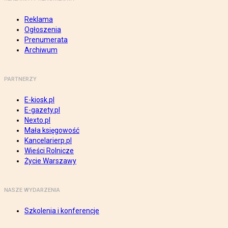
Reklama
Ogłoszenia
Prenumerata
Archiwum
PARTNERZY
E-kiosk.pl
E-gazety.pl
Nexto.pl
Mała księgowość
Kancelarierp.pl
Wieści Rolnicze
Życie Warszawy
NASZE WYDARZENIA
Szkolenia i konferencje