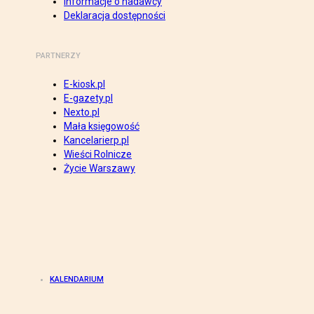
Informacje o nadawcy
Deklaracja dostępności
PARTNERZY
E-kiosk.pl
E-gazety.pl
Nexto.pl
Mała księgowość
Kancelarierp.pl
Wieści Rolnicze
Życie Warszawy
KALENDARIUM