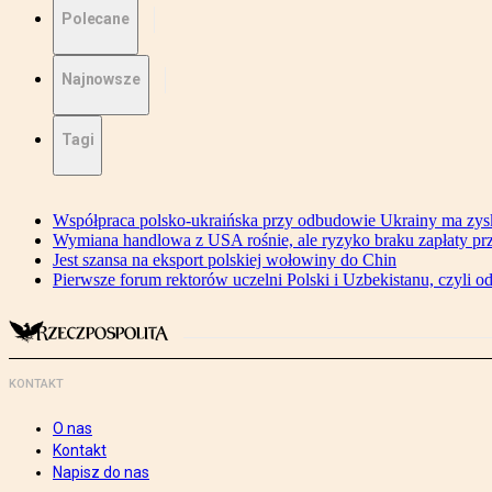
Polecane
Najnowsze
Tagi
Współpraca polsko-ukraińska przy odbudowie Ukrainy ma zysk
Wymiana handlowa z USA rośnie, ale ryzyko braku zapłaty pr
Jest szansa na eksport polskiej wołowiny do Chin
Pierwsze forum rektorów uczelni Polski i Uzbekistanu, czyli o
KONTAKT
O nas
Kontakt
Napisz do nas