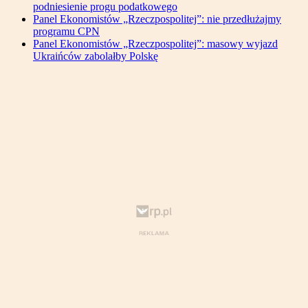
podniesienie progu podatkowego
Panel Ekonomistów „Rzeczpospolitej”: nie przedłużajmy
programu CPN
Panel Ekonomistów „Rzeczpospolitej”: masowy wyjazd
Ukraińców zabolałby Polskę