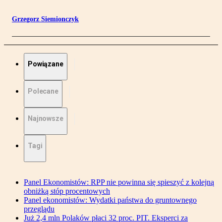
Grzegorz Siemionczyk
Powiązane
Polecane
Najnowsze
Tagi
Panel Ekonomistów: RPP nie powinna się spieszyć z kolejną
obniżką stóp procentowych
Panel ekonomistów: Wydatki państwa do gruntownego
przeglądu
Już 2,4 mln Polaków płaci 32 proc. PIT. Eksperci za