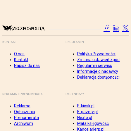
KONTAKT
REGULAMIN
O nas
Polityka Prywatności
Kontakt
Zmiana ustawień zgód
Napisz do nas
Regulamin serwisu
Informacje o nadawcy
Deklaracja dostępności
REKLAMA I PRENUMERATA
PARTNERZY
Reklama
E-kiosk.pl
Ogłoszenia
E-gazety.pl
Prenumerata
Nexto.pl
Archiwum
Mała księgowość
Kancelarierp.pl