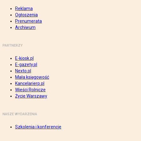
Reklama
Ogłoszenia
Prenumerata
Archiwum
PARTNERZY
E-kiosk.pl
E-gazety.pl
Nexto.pl
Mała księgowość
Kancelarierp.pl
Wieści Rolnicze
Życie Warszawy
NASZE WYDARZENIA
Szkolenia i konferencje