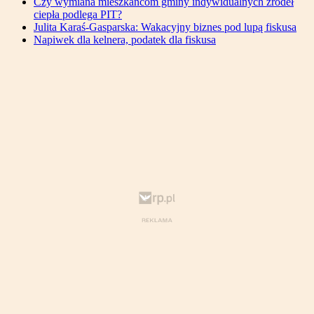
Czy wymiana mieszkańcom gminy indywidualnych źródeł
ciepła podlega PIT?
Julita Karaś-Gasparska: Wakacyjny biznes pod lupą fiskusa
Napiwek dla kelnera, podatek dla fiskusa