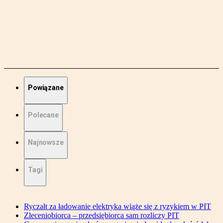
Powiązane
Polecane
Najnowsze
Tagi
Ryczałt za ładowanie elektryka wiąże się z ryzykiem w PIT
Zleceniobiorca – przedsiębiorca sam rozliczy PIT