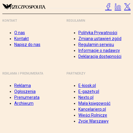
KONTAKT
REGULAMIN
O nas
Polityka Prywatności
Kontakt
Zmiana ustawień zgód
Napisz do nas
Regulamin serwisu
Informacje o nadawcy
Deklaracja dostępności
REKLAMA I PRENUMERATA
PARTNERZY
Reklama
E-kiosk.pl
Ogłoszenia
E-gazety.pl
Prenumerata
Nexto.pl
Archiwum
Mała księgowość
Kancelarierp.pl
Wieści Rolnicze
Życie Warszawy