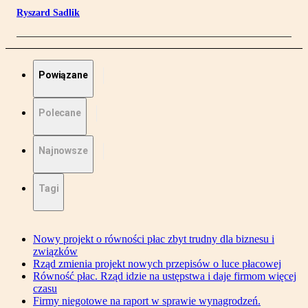
Ryszard Sadlik
Powiązane
Polecane
Najnowsze
Tagi
Nowy projekt o równości płac zbyt trudny dla biznesu i
związków
Rząd zmienia projekt nowych przepisów o luce płacowej
Równość płac. Rząd idzie na ustępstwa i daje firmom więcej
czasu
Firmy niegotowe na raport w sprawie wynagrodzeń.