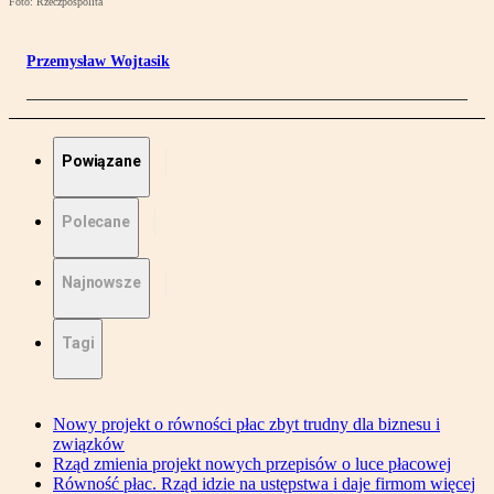
Foto: Rzeczpospolita
Przemysław Wojtasik
Powiązane
Polecane
Najnowsze
Tagi
Nowy projekt o równości płac zbyt trudny dla biznesu i
związków
Rząd zmienia projekt nowych przepisów o luce płacowej
Równość płac. Rząd idzie na ustępstwa i daje firmom więcej