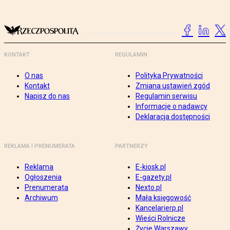
KONTAKT
REGULAMIN
O nas
Polityka Prywatności
Kontakt
Zmiana ustawień zgód
Napisz do nas
Regulamin serwisu
Informacje o nadawcy
Deklaracja dostępności
REKLAMA I PRENUMERATA
PARTNERZY
Reklama
E-kiosk.pl
Ogłoszenia
E-gazety.pl
Prenumerata
Nexto.pl
Archiwum
Mała księgowość
Kancelarierp.pl
Wieści Rolnicze
Życie Warszawy