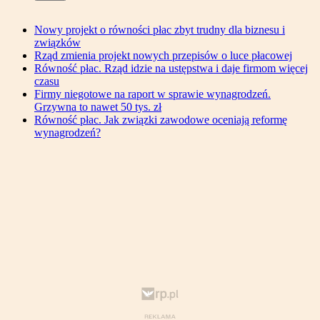
Nowy projekt o równości płac zbyt trudny dla biznesu i
związków
Rząd zmienia projekt nowych przepisów o luce płacowej
Równość płac. Rząd idzie na ustępstwa i daje firmom więcej
czasu
Firmy niegotowe na raport w sprawie wynagrodzeń.
Grzywna to nawet 50 tys. zł
Równość płac. Jak związki zawodowe oceniają reformę
wynagrodzeń?